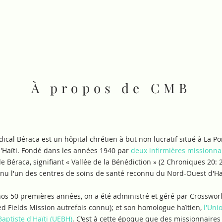
IVITÉS
S'IMPLIQUER
NOS PROJETS
NO
À propos de CMB
ical Béraca est un hôpital chrétien à but non lucratif situé à La Po
'Haïti. Fondé dans les années 1940 par
deux infirmières missionna
 Béraca, signifiant « Vallée de la Bénédiction » (2 Chroniques 20: 2
u l'un des centres de soins de santé reconnu du Nord-Ouest d'Haï
os 50 premières années, on a été administré et géré par Crosswor
d Fields Mission autrefois connu); et son homologue haïtien,
l'Uni
aptiste d'Haïti (UEBH)
. C'est à cette époque que des missionnaire