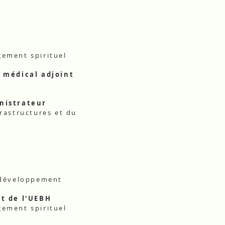
ement spirituel
r médical adjoint
inistrateur
frastructures et du
e
 développement
nt de l'UEBH
ement spirituel