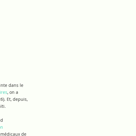
TRE BLOG
FAIRE UN DON
inte dans le
ires
, on a
6). Et, depuis,
ti.
ld
on
s médicaux de