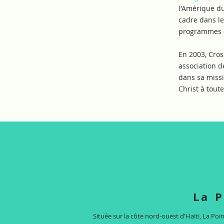
l'Amérique du
cadre dans le
programmes d
En 2003, Cros
association d
dans sa missio
Christ à tout
La P
Située sur la côte nord-ouest d'Haïti, La Poin