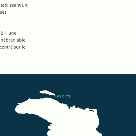
établissant un
 ses
UEBH, une
 inébranlable
centré sur le
La Pointe