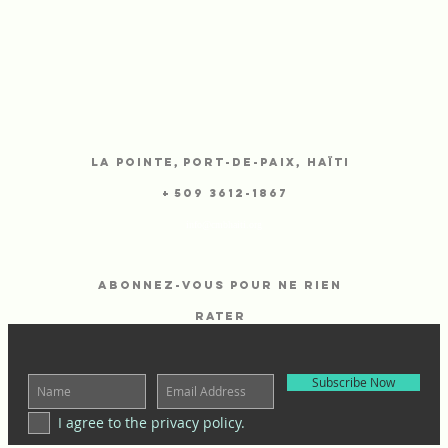
CMB
La Pointe,
Port-de-Paix, Haïti
+
509 3612-1867
info@cmbhaiti.org
ABONNEZ-VOUS Pour ne rien
rater
Subscribe Now
I agree to the privacy policy.