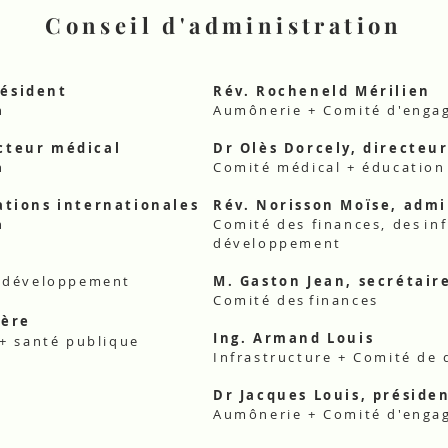
Conseil d'administration
résident
Rév. Rocheneld Mérilien
n
Aumônerie + Comité d'engag
cteur médical
Dr Olès Dorcely, directeu
n
Comité médical + éducation
ations internationales
R
é
v. Norisson Moïse, adm
n
Comité des finances, des
in
développement
e développement
M. Gaston Jean, secrétair
Comité des
finances
lère
Ing. Armand Louis
 + santé publique
Infrastructure + Comité de
Dr Jacques Louis, préside
Aumônerie + Comité d'engag