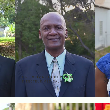
N
DR. MOZART
CHERUBIN
DR
DIRECTEUR MÉDICAL
DI