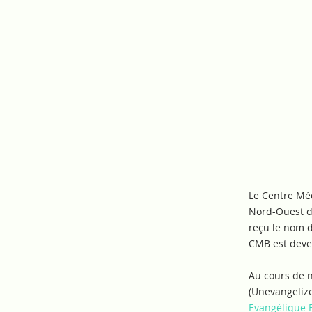
cmb
À PROPOS
NOS ACT
Le Centre Méd
Nord-Ouest d
reçu le nom de
CMB est deven
Au cours de n
(Unevangelize
Evangélique B